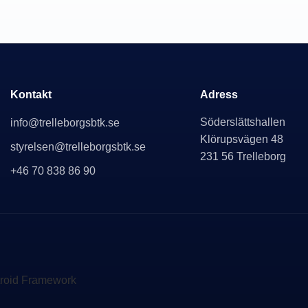
Kontakt
Adress
Söderslättshallen
info@trelleborgsbtk.se
Klörupsvägen 48
styrelsen@trelleborgsbtk.se
231 56 Trelleborg
+46 70 838 86 90
troid Framework