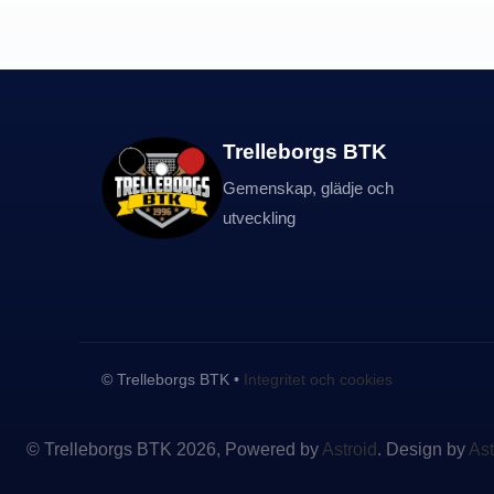
Trelleborgs BTK
Gemenskap, glädje och
utveckling
© Trelleborgs BTK
•
Integritet och cookies
© Trelleborgs BTK 2026, Powered by
Astroid
. Design by
As